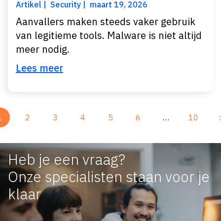
Artikel
Security
maart 19, 2026
Aanvallers maken steeds vaker gebruik
van legitieme tools. Malware is niet altijd
meer nodig.
Lees meer
1
2
3
4
5
6
…
10
Heb je een vraag?
Onze specialisten staan voor je
klaar