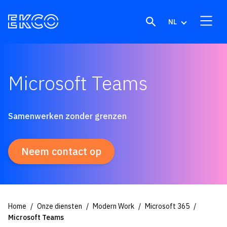
Skip to content
NL
Microsoft Teams
Samenwerken zonder grenzen
Neem contact op
Home
Onze diensten
Modern Work
Microsoft 365
Microsoft Teams