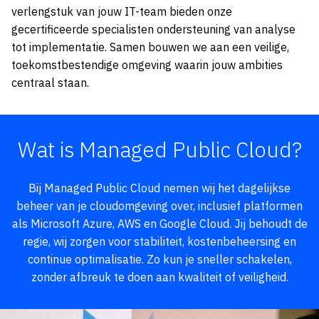
verlengstuk van jouw IT-team bieden onze
gecertificeerde specialisten ondersteuning van analyse
tot implementatie. Samen bouwen we aan een veilige,
toekomstbestendige omgeving waarin jouw ambities
centraal staan.
Wat is Managed Public Cloud?
Bij Managed Public Cloud nemen wij het dagelijkse
beheer van je cloudomgeving over, inclusief platformen
als Microsoft Azure, AWS en Google Cloud. Jij behoudt de
regie, wij zorgen voor stabiliteit, kostenbeheersing en
continue optimalisatie. Zo kun je sneller schakelen,
zonder afbreuk te doen aan kwaliteit of veiligheid.