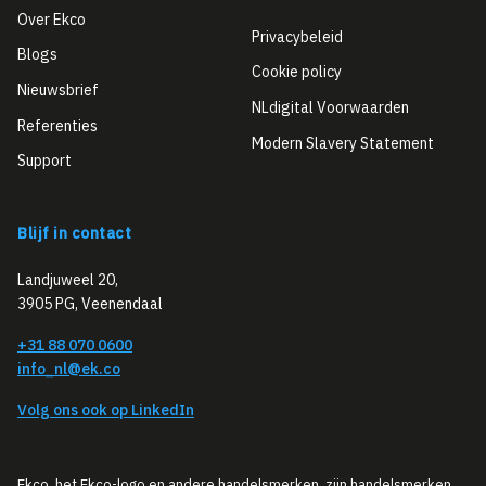
Over Ekco
Privacybeleid
Blogs
Cookie policy
Nieuwsbrief
NLdigital Voorwaarden
Referenties
Modern Slavery Statement
Support
Blijf in contact
Landjuweel 20,
3905 PG, Veenendaal
+31 88 070 0600
info_nl@ek.co
Volg ons ook op LinkedIn
Ekco, het Ekco-logo en andere handelsmerken, zijn handelsmerken