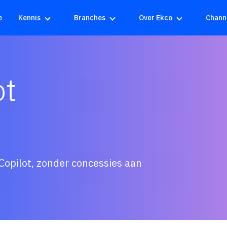
e
Kennis
Branches
Over Ekco
Chann
ot
Copilot, zonder concessies aan