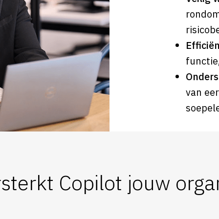
rondom
risicob
Efficiën
functie
Onderst
van eer
soepele
sterkt Copilot jouw orga