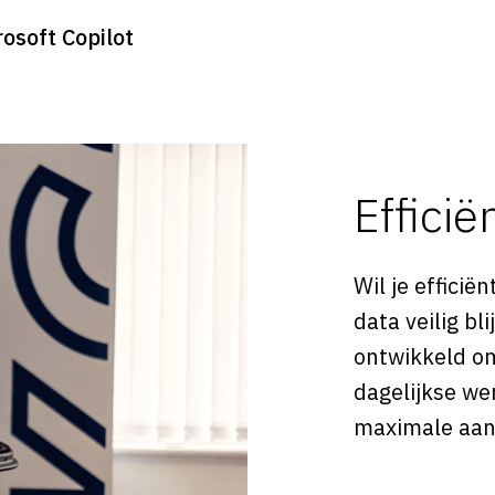
rosoft Copilot
Efficië
Wil je efficië
data veilig bl
ontwikkeld o
dagelijkse w
maximale aan