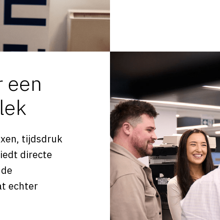
r een
plek
xen, tijdsdruk
iedt directe
 de
at echter