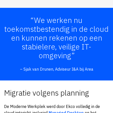
“We werken nu
toekomstbestendig in de cloud
en kunnen rekenen op een
stabielere, veilige IT-
omgeving”
– Sjak van Drunen, Adviseur I&A bij Area
Migratie volgens planning
De Moderne Werkplek werd door Ekco volledig in de
cloud ingericht, inclusief
Managed Desktop
en het