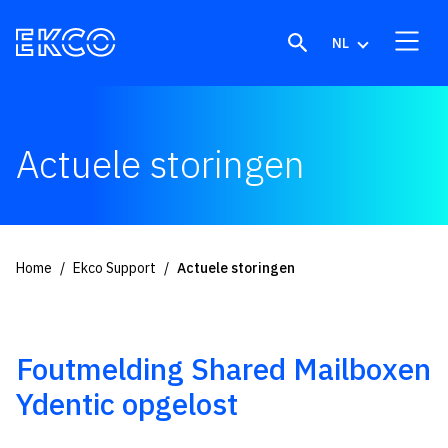
Skip to content
NL
Actuele storingen
Home
Ekco Support
Actuele storingen
Foutmelding Shared Mailboxen
Ydentic opgelost