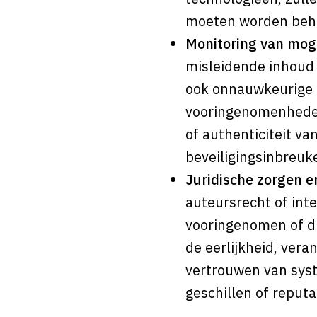
moeten worden beh
Monitoring van moge
misleidende inhoud 
ook onnauwkeurige o
vooringenomenheden 
of authenticiteit v
beveiligingsinbreuke
Juridische zorgen 
auteursrecht of int
vooringenomen of di
de eerlijkheid, vera
vertrouwen van syst
geschillen of reputat