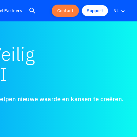
el Partners
Contact
Support
NL
eilig
I
 helpen nieuwe waarde en kansen te creëren.