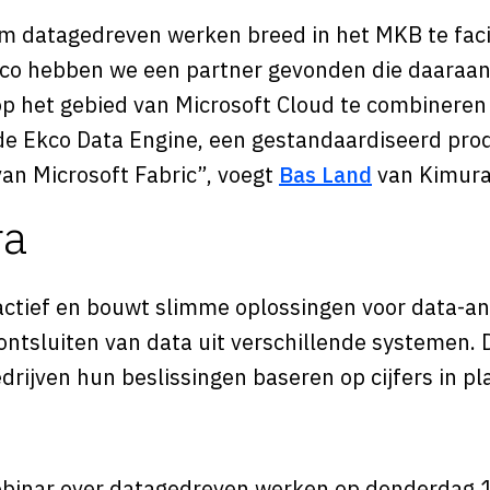
om datagedreven werken breed in het MKB te facil
o hebben we een partner gevonden die daaraan b
op het gebied van Microsoft Cloud te combinere
e Ekco Data Engine, een gestandaardiseerd prod
van Microsoft Fabric”, voegt
Bas Land
van Kimura
ra
actief en bouwt slimme oplossingen voor data-an
ontsluiten van data uit verschillende systemen. 
ijven hun beslissingen baseren op cijfers in pl
binar over datagedreven werken op donderdag 1