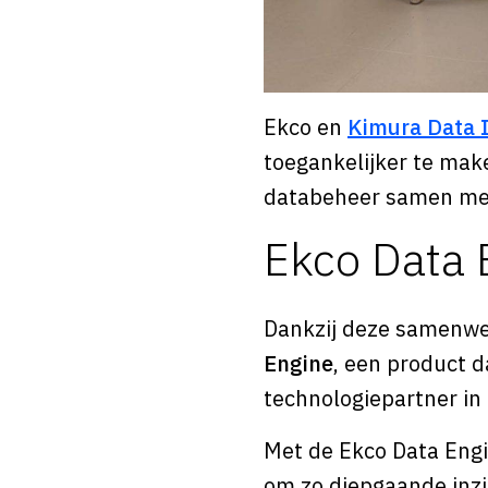
Ekco en
Kimura Data I
toegankelijker te mak
databeheer samen met 
Ekco Data 
Dankzij deze samenwer
Engine
, een product 
technologiepartner in 
Met de Ekco Data Eng
om zo diepgaande inzic