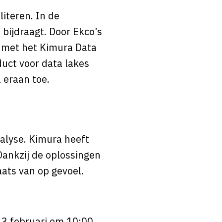
iteren. In de
ijdraagt. Door Ekco’s
n met het Kimura Data
uct voor data lakes
 eraan toe.
alyse. Kimura heeft
Dankzij de oplossingen
aats van op gevoel.
3 februari om 10:00