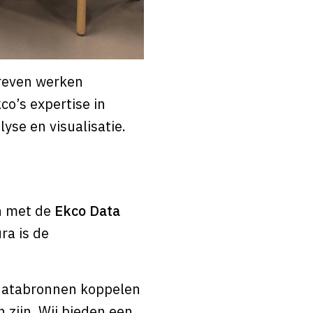
reven werken
o’s expertise in
se en visualisatie.
n met de
Ekco Data
ra is de
databronnen koppelen
 zijn. Wij bieden een