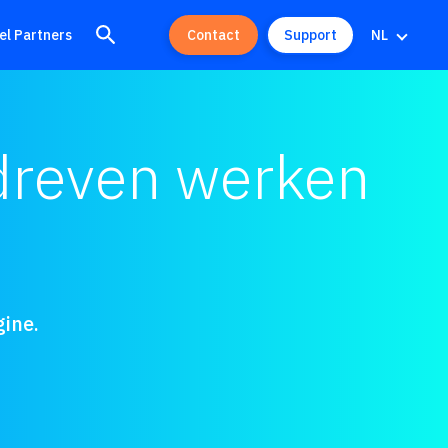
el Partners
Contact
Support
NL
dreven werken
ine.