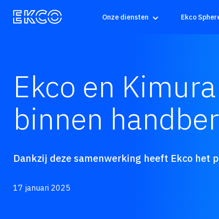
Onze diensten
Ekco Spher
Ekco en Kimura
binnen handber
Dankzij deze samenwerking heeft Ekco het po
17 januari 2025