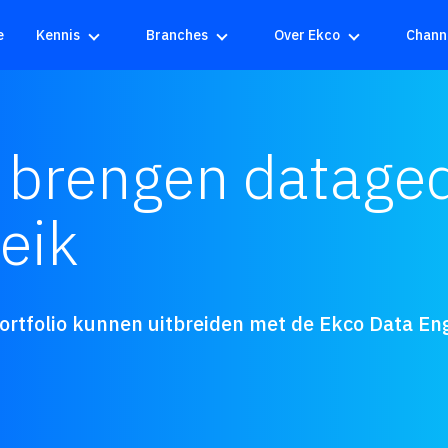
e
Kennis
Branches
Over Ekco
Chann
 brengen datage
eik
rtfolio kunnen uitbreiden met de Ekco Data Eng