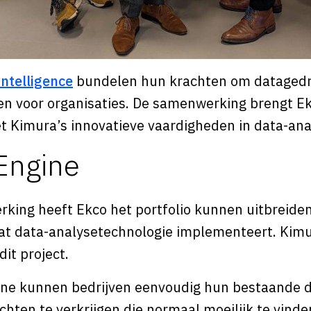
ntelligence
bundelen hun krachten om dataged
en voor organisaties. De samenwerking brengt Ekc
Kimura’s innovatieve vaardigheden in data-analy
Engine
king heeft Ekco het portfolio kunnen uitbreide
dat data-analysetechnologie implementeert. Kimu
dit project.
ine kunnen bedrijven eenvoudig hun bestaande 
hten te verkrijgen die normaal moeilijk te vinden