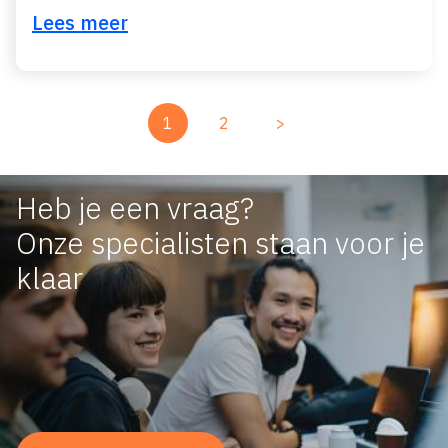
Lees meer
1
2
>
Heb je een vraag?
Onze specialisten staan voor je
klaar