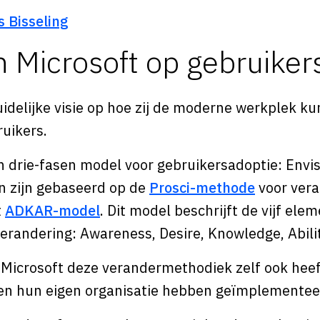
s Bisseling
n Microsoft op gebruiker
uidelijke visie op hoe zij de moderne werkplek 
ruikers.
n drie-fasen model voor gebruikersadoptie: Envi
en zijn gebaseerd op de
Prosci-methode
voor ver
t
ADKAR-model
. Dit model beschrijft de vijf ele
verandering: Awareness, Desire, Knowledge, Abil
t Microsoft deze verandermethodiek zelf ook hee
en hun eigen organisatie hebben geïmplementee