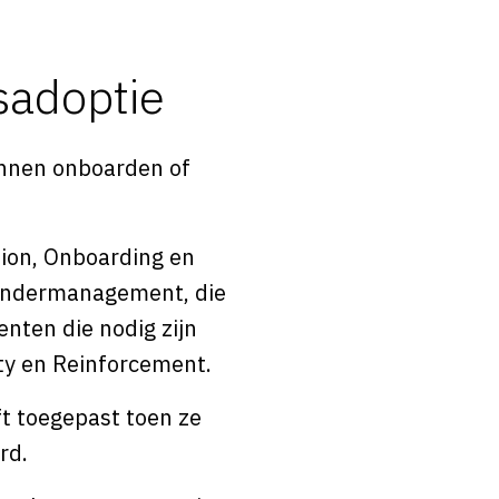
sadoptie
kunnen onboarden of
sion, Onboarding en
andermanagement, die
menten die nodig zijn
ity en Reinforcement.
ft toegepast toen ze
rd.