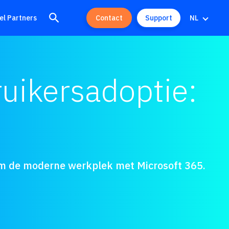
el Partners
Contact
Support
NL
uikersadoptie:
t om de moderne werkplek met Microsoft 365.