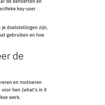
aar de behoeften en
ecifieke key-user
je doelstellingen zijn,
aat gebruiken en hoe
eer de
ireren en motiveren
 voor hen (what’s in it
jkse werk.